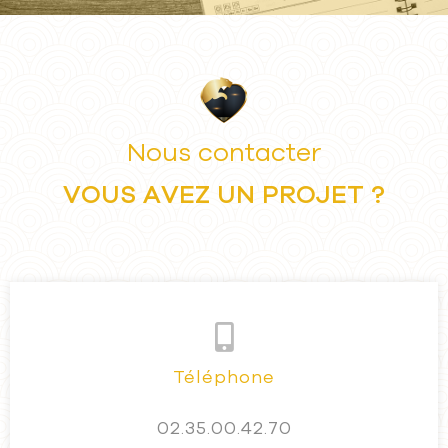
Nous contacter
V
O
U
S
A
V
E
Z
U
N
P
R
O
J
E
T
?
Téléphone
02.35.00.42.70