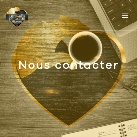
N
o
u
s
c
o
n
t
a
c
t
e
r